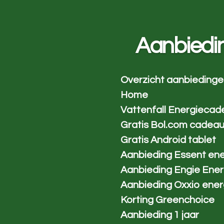
Ga
direct
naar
Aanbiedi
de
hoofdinhoud
Overzicht aanbieding
Home
Vattenfall Energiecad
Gratis Bol.com cadea
Gratis Android tablet
Aanbieding Essent ene
Aanbieding Engie Ener
Aanbieding Oxxio ener
Korting Greenchoice
Aanbieding 1 jaar