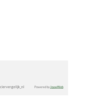
iervergelijk_nl
Powered by
JouwWeb