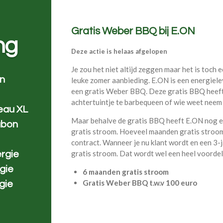
Gratis Weber BBQ bij E.ON
ng
Deze actie is helaas afgelopen
Je zou het niet altijd zeggen maar het is toch e
en
leuke zomer aanbieding. E.ON is een energielev
een gratis Weber BBQ. Deze gratis BBQ heeft 
achtertuintje te barbequeen of wie weet neem 
eau XL
Maar behalve de gratis BBQ heeft E.ON nog ee
ubon
gratis stroom. Hoeveel maanden gratis stroom j
contract. Wanneer je nu klant wordt en een 3-ja
gratis stroom. Dat wordt wel een heel voordel
rgie
gie
6 maanden gratis stroom
Gratis Weber BBQ t.w.v 100 euro
gie